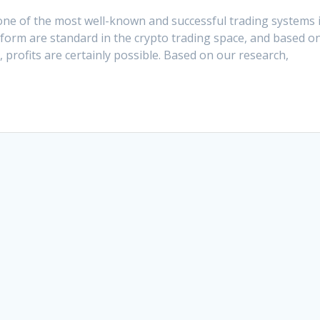
one of the most well-known and successful trading systems 
tform are standard in the crypto trading space, and based o
 profits are certainly possible. Based on our research,