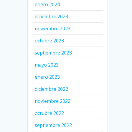
enero 2024
diciembre 2023
noviembre 2023
octubre 2023
septiembre 2023
mayo 2023
enero 2023
diciembre 2022
noviembre 2022
octubre 2022
septiembre 2022