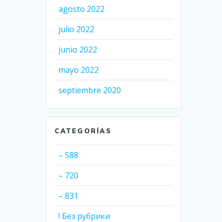
agosto 2022
julio 2022
junio 2022
mayo 2022
septiembre 2020
CATEGORÍAS
– 588
– 720
– 831
! Без рубрики