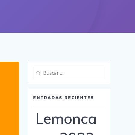
Buscar:
ENTRADAS RECIENTES
Lemonca