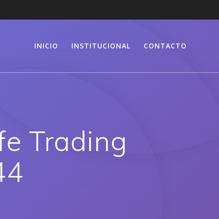
INICIO
INSTITUCIONAL
CONTACTO
fe Trading
44