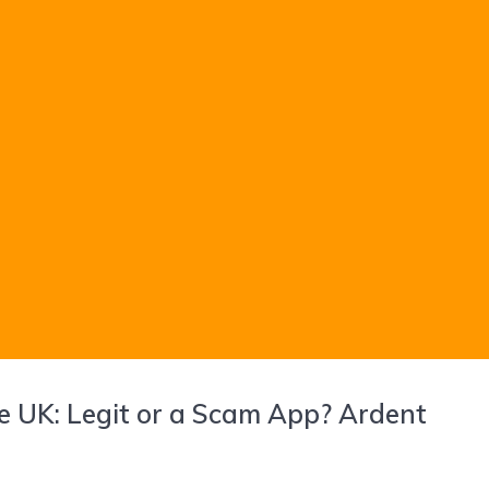
e UK: Legit or a Scam App? Ardent