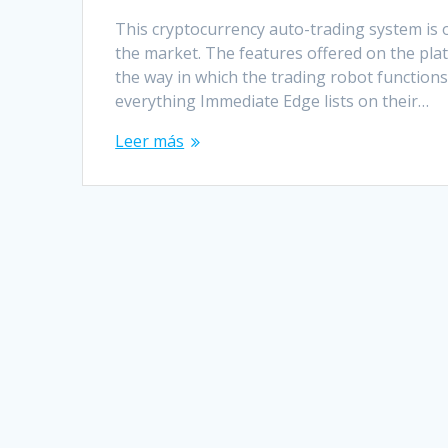
This cryptocurrency auto-trading system is 
the market. The features offered on the pla
the way in which the trading robot functions,
everything Immediate Edge lists on their…
Leer más