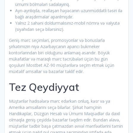
ümumi bölmələri sadalayırıq.
Ayrı-ayrılıqda, reallaşan həyəcanın uzunmüddətli təsiri ilə
bağlı araşdırmalar aparılmışdır.
Yalnız 2 sahəni doldurmalısınız-mobil nömrə və valyuta
(siyahıdan seçə bilərsiniz).
Geniş mərc seçimləri, promosyonlar və bonuslarla
şirkətimizin niyə Azərbaycanın aparıcı bukmeker
kontorlarından biri olduğunu anlamaq asandır. Böyük
mükafatlar və maraqlı mərc təcrübələri üçün bu gün
qoşulun! Mostbet AZ-90 müştərilərə seçim etmək üçün
müxtəlif əmsallar və bazarlar təklif edir.
Tez Qeydiyyat
Müştərilər hadisələrə mərc edərkən onluq, kəsr və ya
Amerika əmsallarını seçə bilərlər. Şirkət həmçinin
Handikaplar, Düzgün Hesab və Ümumi Məqsədlər də daxil
olmaqla geniş çeşiddə bazarlar təqdim edir. Bundan əlavə,
müştərilər tədbir başa çatmazdan əvvəl mənfəətlərini təmin
etmək üçün nağd pul çıxarma seçimindən istifadə edə