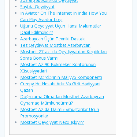
Sosial Şəbəkələrdə Qeydiyyat
Saytda Qeydiyyat
In Aviator On The Internet In India How You
Can Play Aviator Logi
Uğurlu Qeydiyyat Üçün Hansı Məlumatlar
Daxil Edilməlidir?
Azərbaycan Üçün Texniki Dəstək
Tez Qeydiyyat Mostbet Azərbaycan
Mostbet-27-az -da Qeydiyyatdan Keçdikdən
Sonra Bonus Varmı
Mostbet Az-90 Bukmeker Kontorunun
Xüsusiyyətləri
Mostbet Mərclərinin Maliyyə Komponenti
Creepy Hr: Hesabı Artır Və Gizli Hədiyyəni
Qazan
Doğrulama Olmadan Mostbet Azərbaycan
Oynamaq Mümkündürmü?
Mostbet Az-da Daimi» «müştərilər Üçün
Promosyonlar
Mostbet Qeydiyyat Necə Işləyir?