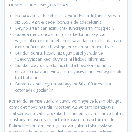
Dream Heurter, Mega Ball və s.
Nəzərə alın ki, hesabınızı ilk dəfə doldurduğunuz zaman
siz 5550 AZN-ə qədər bonus əldə edəcəksiniz.
Beyinə artan qan axını idrak funksiyalarını məşq edir.
Burada matç öncəsi mərc marketlərinin sayı canlı
yayımdakı mərc marketlərinin sayından çox olsa da, canlı
matçlar üçün də kifayət qədər çox mərc marketi var.
Bundan sonra, hesabınız üçün parol yarada və
“Qeydiyyatdan keç” düyməsini klikləyə bilərsiniz.
Bundan əlavə, mərclərinizi hətta həvəskar turnirlərə,
eləcə də matçların virtual simulyasiyalarına yerləşdirmək
təklif olunur.
Burada az pul qoyulur və təyyarə 50–100 əmsalına
çatanadək gözlənilir.
Komanda həmişə suallara cavab verməyə və lazım olduqda
kömək etməyə hazırdır. Mostbet AZ-90 tam lisenziyaya
malikdir və müvafiq orqanlar tərəfindən tənzimlənir və bütün
müştərilərin oyun zamanı təhlükəsiz olmasını təmin edir.
Bukmeker kontoru, həmçinin oyunçuların təhlükəsiz və
məsuliyyətlə qumar oynadıqlarından əmin onda bilməsi