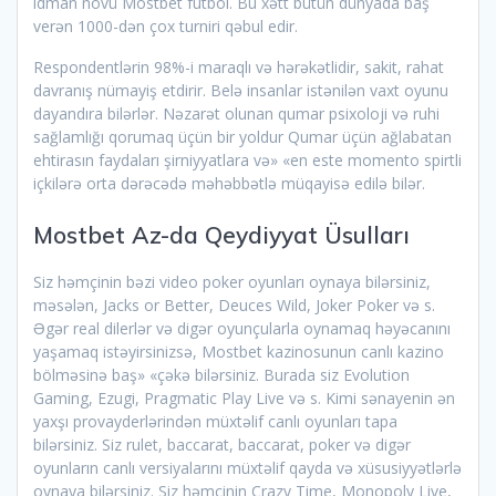
idman növü Mostbet futbol. Bu xətt bütün dünyada baş
verən 1000-dən çox turniri qəbul edir.
Respondentlərin 98%-i maraqlı və hərəkətlidir, sakit, rahat
davranış nümayiş etdirir. Belə insanlar istənilən vaxt oyunu
dayandıra bilərlər. Nəzarət olunan qumar psixoloji və ruhi
sağlamlığı qorumaq üçün bir yoldur Qumar üçün ağlabatan
ehtirasın faydaları şirniyyatlara və» «en este momento spirtli
içkilərə orta dərəcədə məhəbbətlə müqayisə edilə bilər.
Mostbet Az-da Qeydiyyat Üsulları
Siz həmçinin bəzi video poker oyunları oynaya bilərsiniz,
məsələn, Jacks or Better, Deuces Wild, Joker Poker və s.
Əgər real dilerlər və digər oyunçularla oynamaq həyəcanını
yaşamaq istəyirsinizsə, Mostbet kazinosunun canlı kazino
bölməsinə baş» «çəkə bilərsiniz. Burada siz Evolution
Gaming, Ezugi, Pragmatic Play Live və s. Kimi sənayenin ən
yaxşı provayderlərindən müxtəlif canlı oyunları tapa
bilərsiniz. Siz rulet, baccarat, baccarat, poker və digər
oyunların canlı versiyalarını müxtəlif qayda və xüsusiyyətlərlə
oynaya bilərsiniz. Siz həmçinin Crazy Time, Monopoly Live,