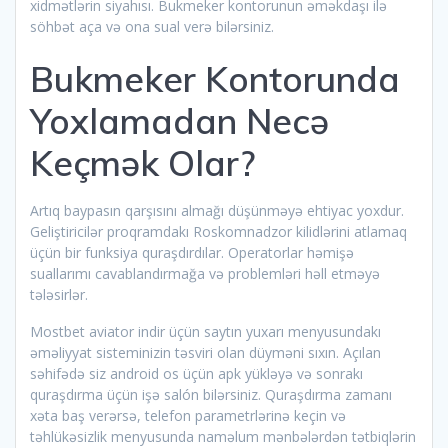
xidmətlərin siyahısı. Bukmeker kontorunun əməkdaşı ilə
söhbət aça və ona sual verə bilərsiniz.
Bukmeker Kontorunda
Yoxlamadan Necə
Keçmək Olar?
Artıq baypasın qarşısını almağı düşünməyə ehtiyac yoxdur.
Geliştiricilər proqramdakı Roskomnadzor kilidlərini atlamaq
üçün bir funksiya quraşdırdılar. Operatorlar həmişə
suallarımı cavablandırmağa və problemləri həll etməyə
tələsirlər.
Mostbet aviator indir üçün saytın yuxarı menyusundakı
əməliyyat sisteminizin təsviri olan düyməni sıxın. Açılan
səhifədə siz android os üçün apk yükləyə və sonrakı
quraşdırma üçün işə salón bilərsiniz. Quraşdırma zamanı
xəta baş verərsə, telefon parametrlərinə keçin və
təhlükəsizlik menyusunda naməlum mənbələrdən tətbiqlərin