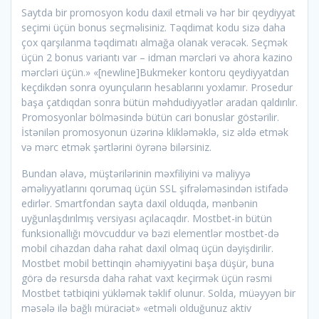
Saytda bir promosyon kodu daxil etməli və hər bir qeydiyyat
seçimi üçün bonus seçməlisiniz. Təqdimat kodu sizə daha
çox qarşılanma təqdimatı almağa olanak verəcək. Seçmək
üçün 2 bonus variantı var – idman mərcləri və ahora kazino
mərcləri üçün.» «[newline]Bukmeker kontoru qeydiyyatdan
keçdikdən sonra oyunçuların hesablarını yoxlamır. Prosedur
başa çatdıqdan sonra bütün məhdudiyyətlər aradan qaldırılır.
Promosyonlar bölməsində bütün cari bonuslar göstərilir.
İstənilən promosyonun üzərinə klikləməklə, siz əldə etmək
və mərc etmək şərtlərini öyrənə bilərsiniz.
Bundan əlavə, müştərilərinin məxfiliyini və maliyyə
əməliyyatlarını qorumaq üçün SSL şifrələməsindən istifadə
edirlər. Smartfondan sayta daxil olduqda, mənbənin
uyğunlaşdırılmış versiyası açılacaqdır. Mostbet-in bütün
funksionallığı mövcuddur və bəzi elementlər mostbet-də
mobil cihazdan daha rahat daxil olmaq üçün dəyişdirilir.
Mostbet mobil bettinqin əhəmiyyətini başa düşür, buna
görə də resursda daha rahat vaxt keçirmək üçün rəsmi
Mostbet tətbiqini yükləmək təklif olunur. Solda, müəyyən bir
məsələ ilə bağlı müraciət» «etməli olduğunuz aktiv