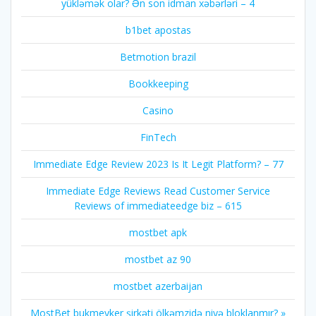
yükləmək olar? Ən son idman xəbərləri – 4
b1bet apostas
Betmotion brazil
Bookkeeping
Casino
FinTech
Immediate Edge️ Review 2023 Is It Legit Platform? – 77
Immediate Edge Reviews Read Customer Service
Reviews of immediateedge biz – 615
mostbet apk
mostbet az 90
mostbet azerbaijan
MostBet bukmeyker şirkəti ölkəmzidə niyə bloklanmır? »