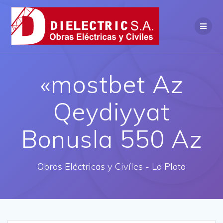
Saltar
al
contenido
«mostbet Az
Qeydiyyat
Bonusla 550 Az
Obras Eléctricas y Civíles - La Plata