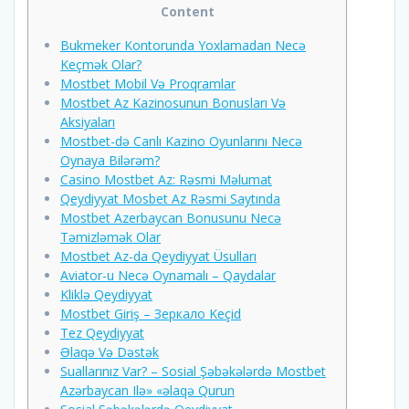
Content
Bukmeker Kontorunda Yoxlamadan Necə
Keçmək Olar?
Mostbet Mobil Və Proqramlar
Mostbet Az Kazinosunun Bonusları Və
Aksiyaları
Mostbet-də Canlı Kazino Oyunlarını Necə
Oynaya Bilərəm?
Casino Mostbet Az: Rəsmi Məlumat
Qeydiyyat Mosbet Az Rəsmi Saytında
Mostbet Azerbaycan Bonusunu Necə
Təmizləmək Olar
Mostbet Az-da Qeydiyyat Üsulları
Aviator-u Necə Oynamalı – Qaydalar
Kliklə Qeydiyyat
Mostbet Giriş – Зеркало Keçid
Tez Qeydiyyat
Əlaqə Və Dəstək
Suallarınız Var? – Sosial Şəbəkələrdə Mostbet
Azərbaycan Ilə» «əlaqə Qurun