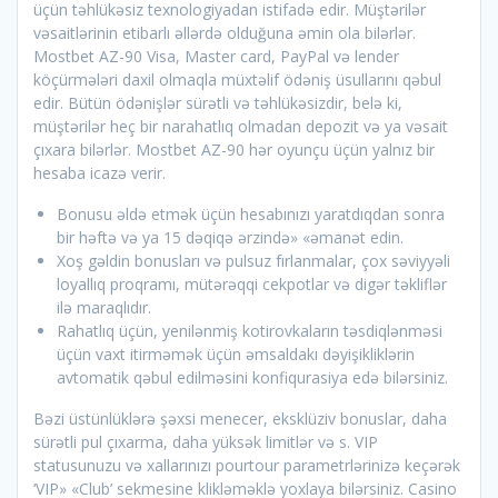
üçün təhlükəsiz texnologiyadan istifadə edir. Müştərilər
vəsaitlərinin etibarlı əllərdə olduğuna əmin ola bilərlər.
Mostbet AZ-90 Visa, Master card, PayPal və lender
köçürmələri daxil olmaqla müxtəlif ödəniş üsullarını qəbul
edir. Bütün ödənişlər sürətli və təhlükəsizdir, belə ki,
müştərilər heç bir narahatlıq olmadan depozit və ya vəsait
çıxara bilərlər. Mostbet AZ-90 hər oyunçu üçün yalnız bir
hesaba icazə verir.
Bonusu əldə etmək üçün hesabınızı yaratdıqdan sonra
bir həftə və ya 15 dəqiqə ərzində» «əmanət edin.
Xoş gəldin bonusları və pulsuz fırlanmalar, çox səviyyəli
loyallıq proqramı, mütərəqqi cekpotlar və digər təkliflər
ilə maraqlıdır.
Rahatlıq üçün, yenilənmiş kotirovkaların təsdiqlənməsi
üçün vaxt itirməmək üçün əmsaldakı dəyişikliklərin
avtomatik qəbul edilməsini konfiqurasiya edə bilərsiniz.
Bəzi üstünlüklərə şəxsi menecer, eksklüziv bonuslar, daha
sürətli pul çıxarma, daha yüksək limitlər və s. VIP
statusunuzu və xallarınızı pourtour parametrlərinizə keçərək
‘VIP» «Club’ sekmesine klikləməklə yoxlaya bilərsiniz. Casino