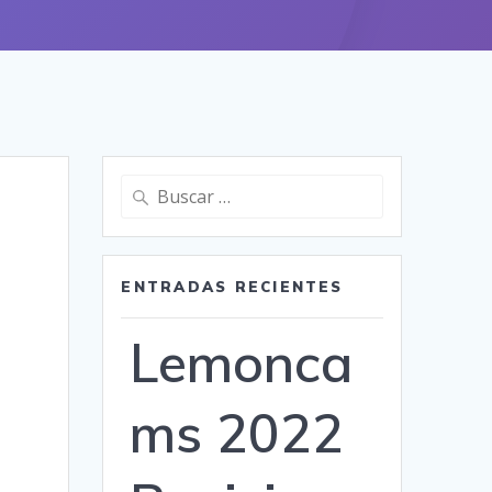
Buscar:
ENTRADAS RECIENTES
Lemonca
ms 2022