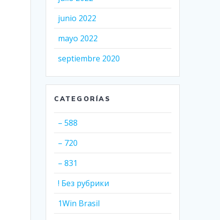
junio 2022
mayo 2022
septiembre 2020
CATEGORÍAS
– 588
– 720
– 831
! Без рубрики
1Win Brasil