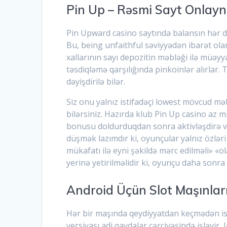
Pin Up – Rəsmi Sayt Onlay
Pin Upward casino saytında balansın hər d
Bu, being unfaithful səviyyədən ibarət olan
xallarının sayı depozitin məbləği ilə müəy
təsdiqləmə qarşılığında pinkoinlər alırlar.
dəyişdirilə bilər.
Siz onu yalnız istifadəçi lowest mövcud 
bilərsiniz. Hazırda klub Pin Up casino az
bonusu doldurduqdan sonra aktivləşdirə v
düşmək lazımdır ki, oyunçular yalnız özlər
mükafatı ilə eyni şəkildə mərc edilməli» «o
yerinə yetirilməlidir ki, oyunçu daha sonra 
Android Üçün Slot Maşınlar
Hər bir maşında qeydiyyatdan keçmədən ist
versiyası adi qaydalar çərçivəsində işləyir