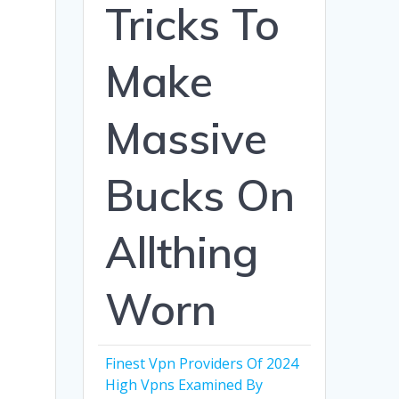
Tricks To
Make
Massive
Bucks On
Allthing
Worn
Finest Vpn Providers Of 2024
High Vpns Examined By