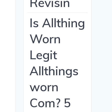
Revisin
Is Allthing
Worn
Legit
Allthings
worn
Com? 5