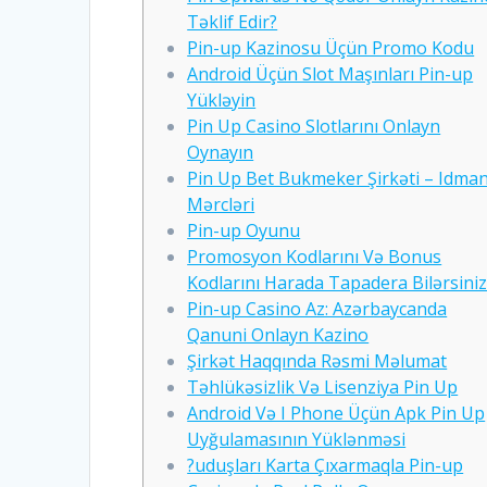
Təklif Edir?
Pin-up Kazinosu Üçün Promo Kodu
Android Üçün Slot Maşınları Pin-up
Yükləyin
Pin Up Casino Slotlarını Onlayn
Oynayın
Pin Up Bet Bukmeker Şirkəti – Idma
Mərcləri
Pin-up Oyunu
Promosyon Kodlarını Və Bonus
Kodlarını Harada Tapadera Bilərsiniz
Pin-up Casino Az: Azərbaycanda
Qanuni Onlayn Kazino
Şirkət Haqqında Rəsmi Məlumat
Təhlükəsizlik Və Lisenziya Pin Up
Android Və I Phone Üçün Apk Pin Up
Uyğulamasının Yüklənməsi
?uduşları Karta Çıxarmaqla Pin-up