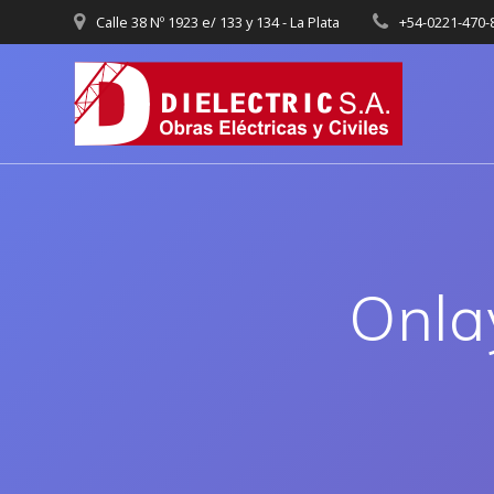
Saltar
Calle 38 Nº 1923 e/ 133 y 134 - La Plata
+54-0221-470-
al
contenido
Onla