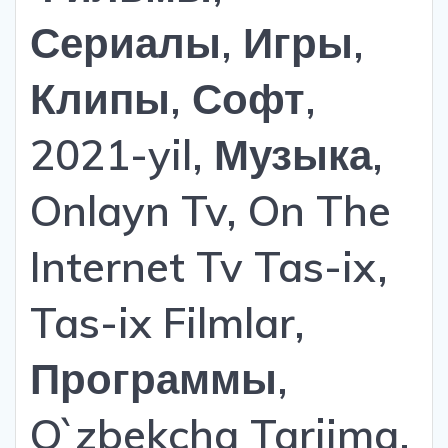
Сериалы, Игры,
Клипы, Софт,
2021-yil, Музыка,
Onlayn Tv, On The
Internet Tv Tas-ix,
Tas-ix Filmlar,
Программы,
O`zbekcha Tarjima,