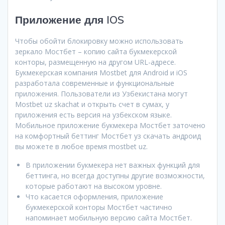
Приложение для IOS
Чтобы обойти блокировку можно использовать
зеркало Мостбет – копию сайта букмекерской
конторы, размещенную на другом URL-адресе.
Букмекерская компания Mostbet для Android и iOS
разработала современные и функциональные
приложения. Пользователи из Узбекистана могут
Mostbet uz skachat и открыть счет в сумах, у
приложения есть версия на узбекском языке.
Мобильное приложение букмекера Мостбет заточено
на комфортный беттинг Мостбет уз скачать андроид
вы можете в любое время mostbet uz.
В приложении букмекера нет важных функций для
беттинга, но всегда доступны другие возможности,
которые работают на высоком уровне.
Что касается оформления, приложение
букмекерской конторы Мостбет частично
напоминает мобильную версию сайта Мостбет.