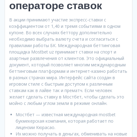
операторе ставок
В акции принимают участие экспресс-ставки с
коэффициентом от 1,40 и тремя событиями в одном
купоне. Во всех случаях беттору дополнительно
необходимо выбрать валюту счета и согласиться с
правилами работы БК. Международная беттинговая
площадка Mostbet uz принимает ставки на спорт и
азартные развлечения от клиентов. Это официальный
документ, который позволяет многим международным
беттинговым платформам и интернет-казино работать
в разных странах мира. Интерфейс сайта создан в
игровом стиле с быстрым доступом к различным
ставкам как в лайве так и прематч. Если человек
желает сделать ставку в Мостбет, чтобы сделать это
мойно с любым углом земли в режиме онлайн.
Мостбет — известная международная mostbet
букмекерская компания, которая работает по
лицензии Кюрасао.
Их можно получать в деньгах, обменивать на новые