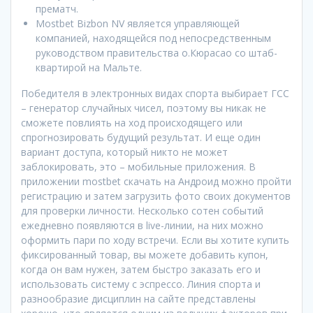
прематч.
Mostbet Bizbon NV является управляющей
компанией, находящейся под непосредственным
руководством правительства о.Кюрасао со штаб-
квартирой на Мальте.
Победителя в электронных видах спорта выбирает ГСС
– генератор случайных чисел, поэтому вы никак не
сможете повлиять на ход происходящего или
спрогнозировать будущий результат. И еще один
вариант доступа, который никто не может
заблокировать, это – мобильные приложения. В
приложении mostbet скачать на Андроид можно пройти
регистрацию и затем загрузить фото своих документов
для проверки личности. Несколько сотен событий
ежедневно появляются в live-линии, на них можно
оформить пари по ходу встречи. Если вы хотите купить
фиксированный товар, вы можете добавить купон,
когда он вам нужен, затем быстро заказать его и
использовать систему с эспрессо. Линия спорта и
разнообразие дисциплин на сайте представлены