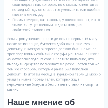
свои недостатки, которые, по отзывам клиентов за
последний год, он старается уменьшить или вообще
свести к минимуму.
Прямых эфиров, как таковых, у оператора нет, и это
является существенным недостатком для
любителей ставок-LIVE.
Если игрок успевает внести депозит в первые 15 минут
после регистрации, букмекер добавляет еще 25% к
депозиту. В каждом экспрессе должно быть не менее
трех спортивных событий с коэффициентами не ниже 1,
45 oaxacaculinarytours.com. Обратите внимание, что
выводить средства пользователю разрешается только
тем же способом, которым ранее был пополнен
депозит. По итогам месяца в турнирной таблице можно
увидеть имена победителей, которых ждут
персональные бонусы и бесплатные ставки на спорт и
казино.
Наше мнение об