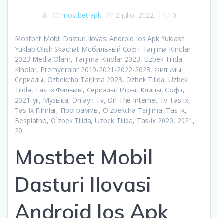
mostbet apk
2 julio, 2022
|
0
Mostbet Mobil Dasturi Ilovasi Android Ios Apk Yuklash
Yuklab Olish Skachat Мобильный Софт Tarjima Kinolar
2023 Media Olam, Tarjima Kinolar 2023, Uzbek Tilida
Kinolar, Premyeralar 2019-2021-2022-2023, Фильмы,
Сериалы, Ozbekcha Tarjima 2023, Ozbek Tilida, Uzbek
Tilida, Tas-ix Фильмы, Сериалы, Игры, Клипы, Софт,
2021-yil, Музыка, Onlayn Tv, On The Internet Tv Tas-ix,
Tas-ix Filmlar, Программы, O`zbekcha Tarjima, Tas-ix,
Besplatno, O`zbek Tilida, Uzbek Tilida, Tas-ix 2020, 2021,
20
Mostbet Mobil
Dasturi Ilovasi
Android Ios Apk