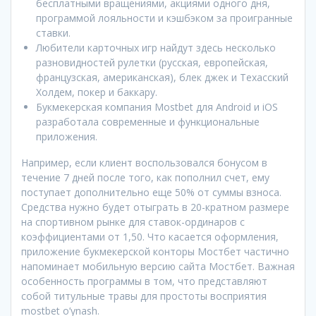
бесплатными вращениями, акциями одного дня,
программой лояльности и кэшбэком за проигранные
ставки.
Любители карточных игр найдут здесь несколько
разновидностей рулетки (русская, европейская,
французская, американская), блек джек и Техасский
Холдем, покер и баккару.
Букмекерская компания Mostbet для Android и iOS
разработала современные и функциональные
приложения.
Например, если клиент воспользовался бонусом в
течение 7 дней после того, как пополнил счет, ему
поступает дополнительно еще 50% от суммы взноса.
Средства нужно будет отыграть в 20-кратном размере
на спортивном рынке для ставок-ординаров с
коэффициентами от 1,50. Что касается оформления,
приложение букмекерской конторы Мостбет частично
напоминает мобильную версию сайта Мостбет. Важная
особенность программы в том, что представляют
собой титульные травы для простоты восприятия
mostbet o’ynash.