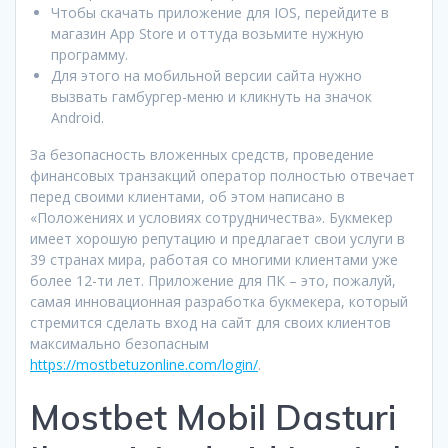
Чтобы скачать приложение для IOS, перейдите в
магазин App Store и оттуда возьмите нужную
программу.
Для этого на мобильной версии сайта нужно
вызвать гамбургер-меню и кликнуть на значок
Android.
За безопасность вложенных средств, проведение
финансовых транзакций оператор полностью отвечает
перед своими клиентами, об этом написано в
«Положениях и условиях сотрудничества». Букмекер
имеет хорошую репутацию и предлагает свои услуги в
39 странах мира, работая со многими клиентами уже
более 12-ти лет. Приложение для ПК – это, пожалуй,
самая инновационная разработка букмекера, который
стремится сделать вход на сайт для своих клиентов
максимально безопасным
https://mostbetuzonline.com/login/
.
Mostbet Mobil Dasturi