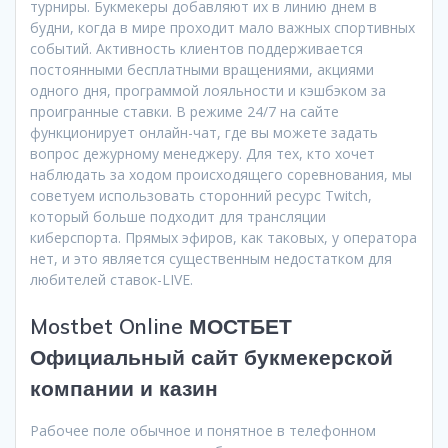
турниры. Букмекеры добавляют их в линию днем в
будни, когда в мире проходит мало важных спортивных
событий. Активность клиентов поддерживается
постоянными бесплатными вращениями, акциями
одного дня, программой лояльности и кэшбэком за
проигранные ставки. В режиме 24/7 на сайте
функционирует онлайн-чат, где вы можете задать
вопрос дежурному менеджеру. Для тех, кто хочет
наблюдать за ходом происходящего соревнования, мы
советуем использовать сторонний ресурс Twitch,
который больше подходит для трансляции
киберспорта. Прямых эфиров, как таковых, у оператора
нет, и это является существенным недостатком для
любителей ставок-LIVE.
Mostbet Online МОСТБЕТ
Официальный сайт букмекерской
компании и казин
Рабочее поле обычное и понятное в телефонном